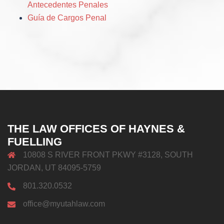
Antecedentes Penales
Guía de Cargos Penal
THE LAW OFFICES OF HAYNES &
FUELLING
10808 S RIVER FRONT PKWY #3128, SOUTH
JORDAN, UT 84095-5759
801.320.0532
office@myutahlaw.com