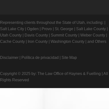
Representing clients throughout the State of Utah, including:
|
Salt Lake City
|
Ogden
|
Provo
|
St. George
|
Salt Lake County
|
Utah County
|
Davis County
|
Summit County
|
Weber County
|
Cache County
|
Iron County
|
Washington County
|
and Others
Disclaimer
|
Política de privacidad
|
Site Map
Copyright © 2025 by: The Law Office of Haynes & Fuelling
|
All
Rights Reserved