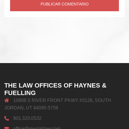
THE LAW OFFICES OF HAYNES &
FUELLING
10808 S RIVER FRONT PKWY #3128, SOUTH
JORDAN, UT 84095-5759
801.320.0532
office@myutahlaw.com