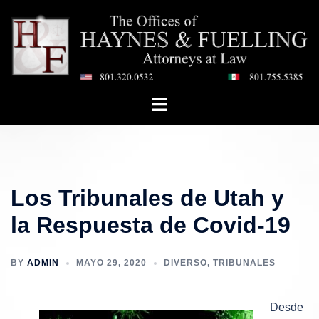
Saltar
al
contenido
Toggle
menu
Los Tribunales de Utah y
la Respuesta de Covid-19
BY
ADMIN
MAYO 29, 2020
DIVERSO
,
TRIBUNALES
Desde