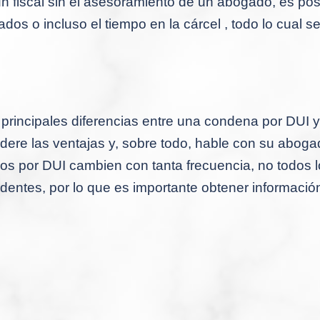
 un fiscal sin el asesoramiento de un abogado, es p
dos o incluso el tiempo en la cárcel , todo lo cual 
 principales diferencias entre una condena por DUI
dere las ventajas y, sobre todo, hable con su abogad
gos por DUI cambien con tanta frecuencia, no todos 
identes, por lo que es importante obtener informaci