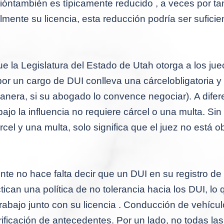
sióntambién es
típicamente reducido , a veces
por t
mente su licencia, esta reducción podría ser suficie
e la Legislatura del Estado de Utah otorga a los 
por un cargo de DUI conlleva una cárcelobligatoria 
manera, si su abogado lo convence negociar).
A dife
jo la influencia no requiere cárcel o una multa.
Sin
rcel y una multa, solo significa que el juez no está ob
e no hace falta decir que un DUI en su registro d
can una política de no tolerancia hacia los DUI, lo
rabajo junto con su licencia .
Conducción de vehículo
rificación de antecedentes.
Por un lado, no todas la