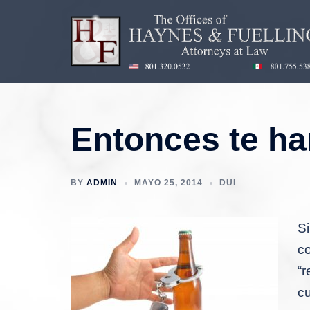
Saltar
al
contenido
Entonces te ha
BY
ADMIN
MAYO 25, 2014
DUI
Si
c
“r
cu