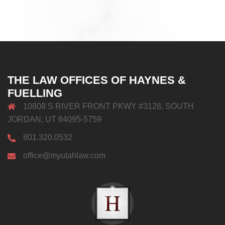
THE LAW OFFICES OF HAYNES &
FUELLING
10808 S RIVER FRONT PKWY #3128, SOUTH
JORDAN, UT 84095-5759
801.320.0532
office@myutahlaw.com