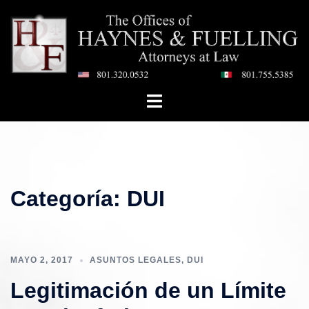
Saltar
al
contenido
Toggle
menu
Categoría:
DUI
MAYO 2, 2017
ASUNTOS LEGALES
,
DUI
Legitimación de un Límite