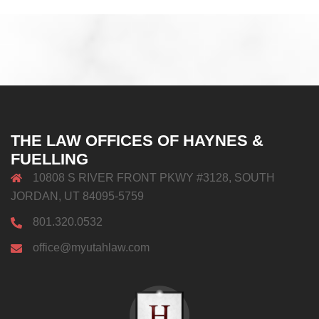
THE LAW OFFICES OF HAYNES &
FUELLING
10808 S RIVER FRONT PKWY #3128, SOUTH
JORDAN, UT 84095-5759
801.320.0532
office@myutahlaw.com