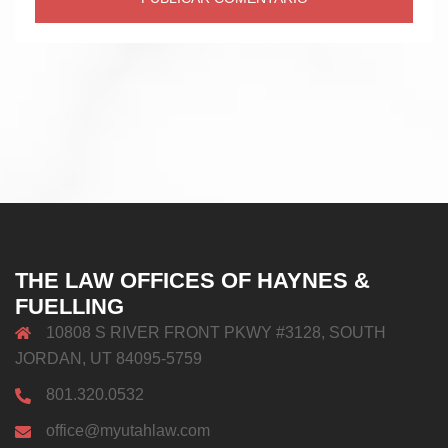
THE LAW OFFICES OF HAYNES &
FUELLING
10808 S RIVER FRONT PKWY #3128, SOUTH
JORDAN, UT 84095-5759
801.320.0532
office@myutahlaw.com