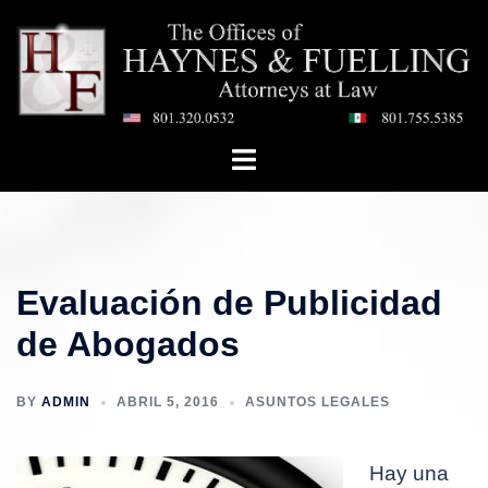
Saltar
al
contenido
Toggle
menu
Evaluación de Publicidad
de Abogados
BY
ADMIN
ABRIL 5, 2016
ASUNTOS LEGALES
Hay una